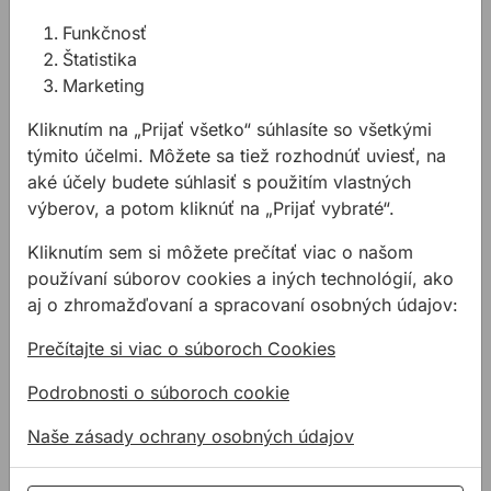
Funkčnosť
Štatistika
Marketing
Kliknutím na „Prijať všetko“ súhlasíte so všetkými
týmito účelmi. Môžete sa tiež rozhodnúť uviesť, na
Vežový vodojem
Churchill Square
aké účely budete súhlasiť s použitím vlastných
objekt E
Stavba s vyhliadkovou
výberov, a potom kliknúť na „Prijať vybraté“.
plošinou. Neštandardná
Konštrukcia budovy
Kliknutím sem si môžete prečítať viac o našom
nasadzovacia fasáda s
Churchill Square objekt E
používaní súborov cookies a iných technológií, ako
ohýbaným sklom.
zahŕňa systémové
aj o zhromažďovaní a spracovaní osobných údajov:
Prízemná stĺpikovo-
hliníkové profily, a to ako
priečková segmentová
pre stĺpikovo-priečkovú,
Prečítajte si viac o súboroch Cookies
fasáda odklonená od
tak aj pre modulovú
zvislej roviny. Účelová
fasádu, ktoré sú opatrené
Podrobnosti o súboroch cookie
stavba na odstránenie
štandardnou práškovou
Naše zásady ochrany osobných údajov
mangánu z vodovodnej
vypaľovanou farbou
siete Turnovska (ČR).
RAL9004. Obkladové