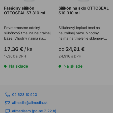
pásky a fólie, ako aj
fasády OTTOSEAL S7.
Fasádny silikón
Silikón na sklo OTTOSEAL
kontaktné a dvojzložkové
OTTOSEAL S7 310 ml
S10 310 ml
lepidlá, či konštrukčné a
izolačné dosky.
Poveternostne odolný
Silikónový lepiaci tmel na
silikónový tmel na neutrálnej
neutrálnej báze. Vhodný
báze. Vhodný najmä na
najmä na tmelenie sklenených
tmelenie sklenených fasád a
fasád a lepenie skle ...
17,36 €
/
ks
od
24,91 €
...
17,36€ s DPH
24,91€ s DPH
Na sklade
Na sklade
02 623 10 920
allmedia@allmedia.sk
allmediasro (po-ne 7-22 h)