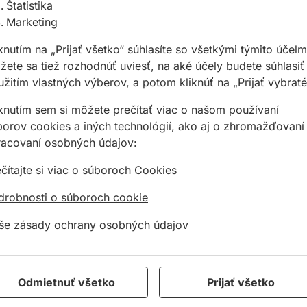
Štatistika
Marketing
knutím na „Prijať všetko“ súhlasíte so všetkými týmito účelm
ete sa tiež rozhodnúť uviesť, na aké účely budete súhlasiť
žitím vlastných výberov, a potom kliknúť na „Prijať vybraté
, nerez, hliník, drevo, betón, atď...
a
iknutím sem si môžete prečítať viac o našom používaní
borov cookies a iných technológií, ako aj o zhromažďovaní
racovaní osobných údajov:
čítajte si viac o súboroch Cookies
drobnosti o súboroch cookie
še zásady ochrany osobných údajov
ly OTTO H37 18:1 290-310ml
Silikón na sklo OTTOSEAL S10 310 ml
Odmietnuť všetko
Prijať všetko