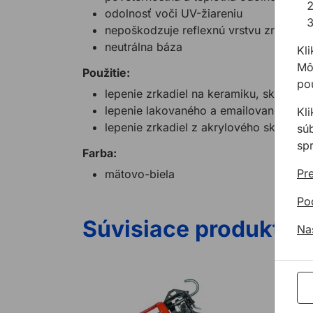
odolnosť voči UV-žiareniu
nepoškodzuje reflexnú vrstvu zrkadiel
neutrálna báza
Kli
Môž
Použitie:
pou
lepenie zrkadiel na keramiku, sklo, plast
lepenie lakovaného a emailovaného skl
Kl
lepenie zrkadiel z akrylového skla
sú
sp
Farba:
Pre
mätovo-biela
Po
Súvisiace produkty
Na
Pištoľ na tmely COX H30 12:1 290-310 ml
Pištoľ na tme