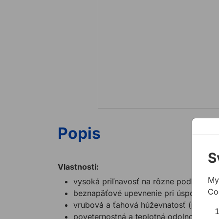
Popis
S
Vlastnosti:
My
vysoká priľnavosť na rôzne podklady, 
Co
beznapäťové upevnenie pri úspornom 
vrubová a ťahová húževnatosť (pevnos
poveternostná a teplotná odolnosť (- 