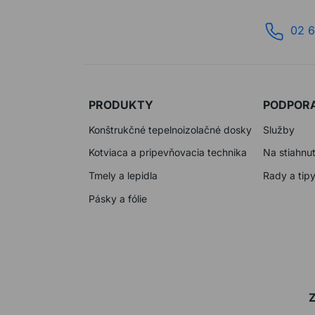
02 6
PRODUKTY
PODPOR
Konštrukčné tepelnoizolačné dosky
Služby
Kotviaca a pripevňovacia technika
Na stiahnut
Tmely a lepidla
Rady a tip
Pásky a fólie
Z