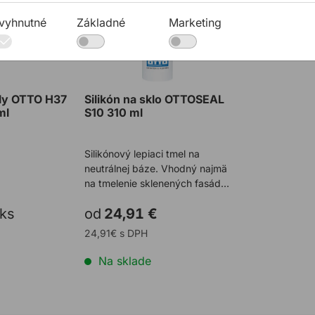
vyhnutné
Základné
Marketing
ely OTTO H37
Silikón na sklo OTTOSEAL
ml
S10 310 ml
Silikónový lepiaci tmel na
neutrálnej báze. Vhodný najmä
na tmelenie sklenených fasád a
lepenie skle ...
ks
od
24,91 €
24,91€ s DPH
Na sklade