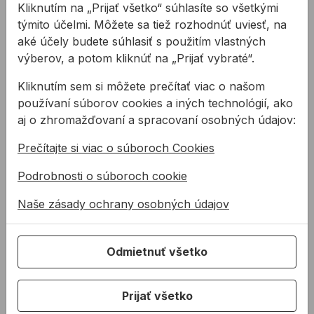
C04 čierna
Kliknutím na „Prijať všetko“ súhlasíte so všetkými
týmito účelmi. Môžete sa tiež rozhodnúť uviesť, na
aké účely budete súhlasiť s použitím vlastných
Na stiahnutie
výberov, a potom kliknúť na „Prijať vybraté“.
Kliknutím sem si môžete prečítať viac o našom
KBU DOWSIL 993
PDF
používaní súborov cookies a iných technológií, ako
Karta bezpečnostných údajov pre silikónové
lepidlo DOWSIL 993
aj o zhromažďovaní a spracovaní osobných údajov:
KAL DOW
PDF
Prečítajte si viac o súboroch Cookies
Katalóg silikónov DOW SSG
SAAP OTTOSEAL S7 kompatibilita s SG/WS
Podrobnosti o súboroch cookie
tmelmi
PDF
Naše zásady ochrany osobných údajov
Zoznam kompatibilných SG/WS tmelov a lepidiel s
tmelom OTTOSEAL S7
SAAP Sprievodca DOWSIL 993 KIT
PDF
Odmietnuť všetko
Sprievodca na opravu zasklenia DOWSIL 993 KIT
SAAP Súprava DOWSIL 993 KIT
Súprava na opravu štrukturálneho zasklenia -
Prijať všetko
PDF
pripojenie statického zmiešavača DOWSIL 993 KIT