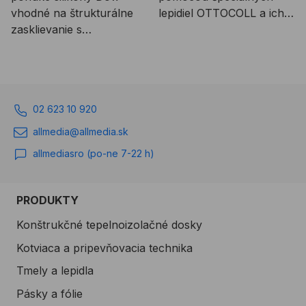
vhodné na štrukturálne
lepidiel OTTOCOLL a ich
zasklievanie s
následná montáž a
výnimočnými
utesnenie pomocou
vlastnosťami.
štrukturálnych lepidiel a
tmelov DOWSIL.
02 623 10 920
allmedia@allmedia.sk
allmediasro (po-ne 7-22 h)
PRODUKTY
Konštrukčné tepelnoizolačné dosky
Kotviaca a pripevňovacia technika
Tmely a lepidla
Pásky a fólie