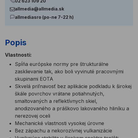
02 623 109 20
allmedia@allmedia.sk
allmediasro (po-ne 7-22 h)
Popis
Vlastnosti:
Spĺňa európske normy pre štrukturálne
zasklievanie tak, ako boli vyvinuté pracovnými
skupinami EOTA
Skvelá priľnavosť bez aplikácie podkladu k širokej
škále povrchov vrátane potiahnutých,
smaltovaných a reflektívnych skiel,
anodizovaného a práškovo lakovaného hliníku a
nerezovej oceli
Mechanické vlastnosti vysokej úrovne
Bez zápachu a nekorozívnej vulkanizácie