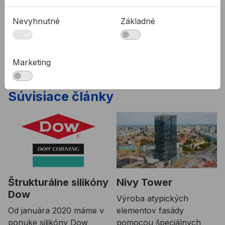
SK
TL DOWSIL 993
Nevyhnutné
Základné
PDF
Technický list pre silikónové lepidlo DOWSIL 993
VOP DOWSIL 993
PDF
Vyhlásenie o parametroch pre silikónové lepidlo
Marketing
DOWSIL 993
Súvisiace články
Štrukturálne silikóny
Nivy Tower
Dow
Výroba atypických
Od januára 2020 máme v
elementov fasády
ponuke silikóny Dow
pomocou špeciálnych