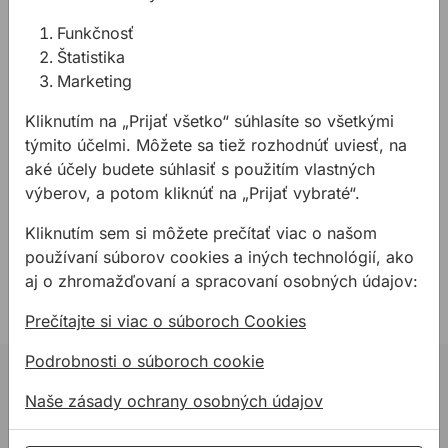
Adaptér PROFIL M16 SDS
Adaptér PROFIL SDS max
Funkčnosť
plus
predlžovací 30x190mm
Štatistika
Marketing
Upínacia stopka (adaptér) pre
Predlžovací adaptér SDS
Kliknutím na „Prijať všetko“ súhlasíte so všetkými
vŕtacie korunky SDS plus s
max. Rozmer 30x190mm.
týmito účelmi. Môžete sa tiež rozhodnúť uviesť, na
upínacím závitom M16.
aké účely budete súhlasiť s použitím vlastných
23,01 €
286,84 €
/
ks
výberov, a potom kliknúť na „Prijať vybraté“.
0,00 €
286,84€ s DPH
0,00€ s DPH
Kliknutím sem si môžete prečítať viac o našom
používaní súborov cookies a iných technológií, ako
Nie je na sklade
Nie je na sklade
aj o zhromažďovaní a spracovaní osobných údajov:
Prečítajte si viac o súboroch Cookies
Podrobnosti o súboroch cookie
02 623 10 920
Naše zásady ochrany osobných údajov
allmedia@allmedia.sk
allmediasro (po-ne 7-22 h)