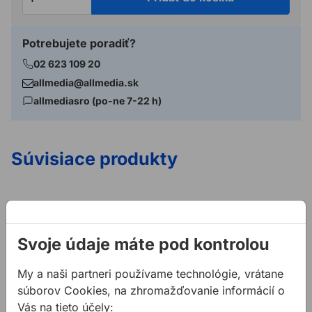
Potrebujete poradiť?
02 623 109 20
allmedia@allmedia.sk
allmediasro (po-ne 7-22 h)
Súvisiace produkty
Adaptér PROFIL M16 SDS plus
Adaptér PROFIL SDS max p
Svoje údaje máte pod kontrolou
My a naši partneri používame technológie, vrátane
súborov Cookies, na zhromažďovanie informácií o
Vás na tieto účely: