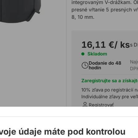
integrovaným V-drážkam. Ob
presné vŕtanie 5 presných vŕ
8, 10 mm.
16,11 €
/ ks
s 
Skladom
Naj
Dodanie do 48
hodín
DP
Zaregistrujte sa a získaj
10% zľava po registrácií n
Individuálne zľavy pre ve
Registrovať
voje údaje máte pod kontrolou