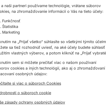
 a naši partneri používame technológie, vrátane súborov
Potrebujete poradiť?
okies, na zhromažďovanie informácií o Vás na tieto účely:
02 623 109 20
Funkčnosť
allmedia@allmedia.sk
Štatistika
allmediasro (po-ne 7-22
Marketing
knutím na „Prijať všetko“ súhlasíte so všetkými týmito účelm
ete sa tiež rozhodnúť uviesť, na aké účely budete súhlasiť
žitím vlastných výberov, a potom kliknúť na „Prijať vybraté
iknutím sem si môžete prečítať viac o našom používaní
borov cookies a iných technológií, ako aj o zhromažďovaní
racovaní osobných údajov:
tikálnych otvorov
lochách vďaka gumovému dorazu
čítajte si viac o súboroch Cookies
teriál alebo hrany vďaka integrovaným V-drážkam
drobnosti o súboroch cookie
ŕtanie
vrtáky Ø 4, 5, 6, 8, 10 mm
še zásady ochrany osobných údajov