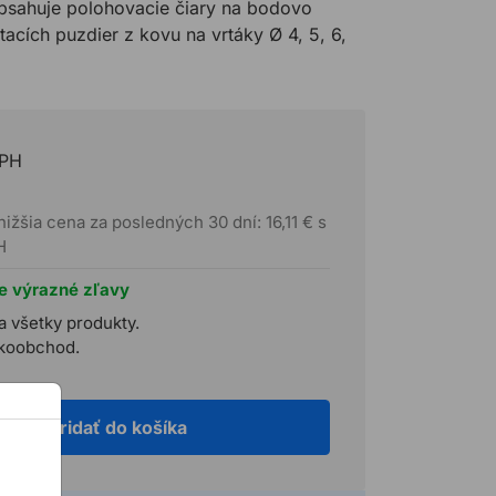
sahuje polohovacie čiary na bodovo
tacích puzdier z kovu na vrtáky Ø 4, 5, 6,
DPH
nižšia cena za posledných 30 dní: 16,11 € s
H
te výrazné zľavy
a všetky produkty.
ľkoobchod.
Pridať do košíka