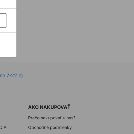
ne 7-22 h)
AKO NAKUPOVAŤ
Prečo nakupovať u nás?
DIA
Obchodné podmienky