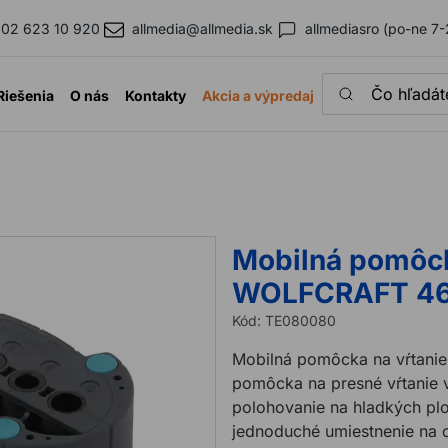
02 623 10 920
allmedia@allmedia.sk
allmediasro (po-ne 7-
Čo hľadáte?
Riešenia
O nás
Kontakty
Akcia a výpredaj
Mobilná pomôck
WOLFCRAFT 46
Kód:
TE080080
Mobilná pomôcka na vŕtanie
pomôcka na presné vŕtanie 
polohovanie na hladkých p
jednoduché umiestnenie na o