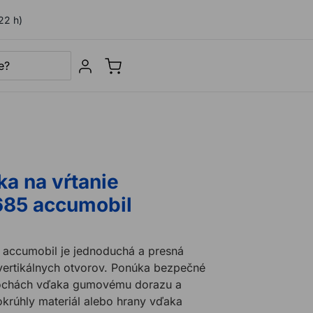
22 h)
Sign in
a na vŕtanie
85 accumobil
 accumobil je jednoduchá a presná
vertikálnych otvorov. Ponúka bezpečné
lochách vďaka gumovému dorazu a
krúhly materiál alebo hrany vďaka