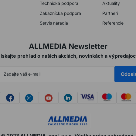
y
Technická podpora
Aktuality
Zákaznícka podpora
Partneri
Servis náradia
Referencie
ALLMEDIA Newsletter
ískajte prehľad o našich akciách, novinkách a výpredajo
Odosl
© 2023 ALLMEDIA, spol. s r.o. Všetky práva vyhradené.