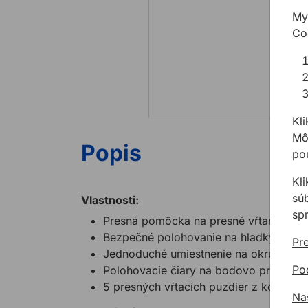
My
Co
Kli
Môž
Popis
pou
Kl
sú
Vlastnosti:
sp
Presná pomôcka na presné vŕtanie ver
Bezpečné polohovanie na hladkých p
Pre
Jednoduché umiestnenie na okrúhly ma
Po
Polohovacie čiary na bodovo presné v
5 presných vŕtacích puzdier z kovu na 
Na