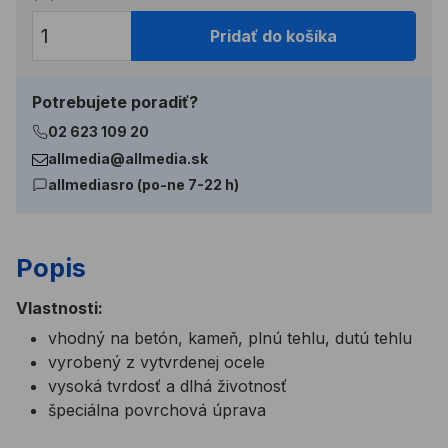
Pridať do košíka
Potrebujete poradiť?
02 623 109 20
allmedia@allmedia.sk
allmediasro (po-ne 7-22 h)
Popis
Vlastnosti:
vhodný na betón, kameň, plnú tehlu, dutú tehlu
vyrobený z vytvrdenej ocele
vysoká tvrdosť a dlhá životnosť
špeciálna povrchová úprava