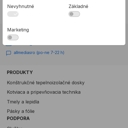
Na sklade
Nevyhnutné
Základné
Marketing
02 623 10 920
allmedia@allmedia.sk
allmediasro (po-ne 7-22 h)
PRODUKTY
Konštrukčné tepelnoizolačné dosky
Kotviaca a pripevňovacia technika
Tmely a lepidla
Pásky a fólie
PODPORA