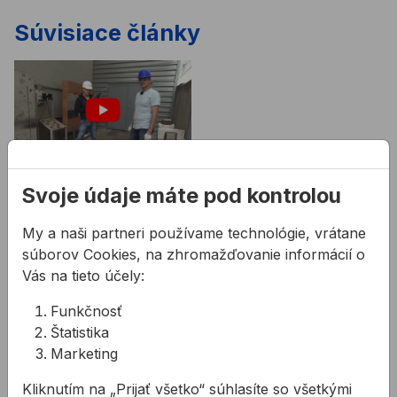
Súvisiace články
Sekáče do sekacích
Svoje údaje máte pod kontrolou
kladív
My a naši partneri používame technológie, vrátane
Ako vybrať ten správny
súborov Cookies, na zhromažďovanie informácií o
sekáč ? V tejto časti si
Vás na tieto účely:
ukážeme rôzne typy
sekáčov do sekacích
Funkčnosť
kladív a ich praktické
Štatistika
využitie.
Marketing
Súvisiace produkty
Kliknutím na „Prijať všetko“ súhlasíte so všetkými
Sekáč PROFIL plochý SDS plus
Sekáč PROFIL drážkovací S