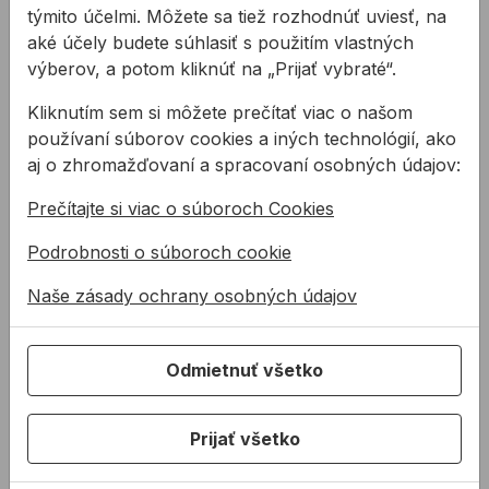
týmito účelmi. Môžete sa tiež rozhodnúť uviesť, na
aké účely budete súhlasiť s použitím vlastných
výberov, a potom kliknúť na „Prijať vybraté“.
Kliknutím sem si môžete prečítať viac o našom
používaní súborov cookies a iných technológií, ako
aj o zhromažďovaní a spracovaní osobných údajov:
Prečítajte si viac o súboroch Cookies
Sekáč PROFIL plochý
Sekáč PROFIL
Podrobnosti o súboroch cookie
SDS plus
drážkovací SDS plus
Naše zásady ochrany osobných údajov
Plochý sekáč s uchytením
Plochý sekáč s uchytením
SDS plus
SDS plus
Odmietnuť všetko
24,76 €
9,37 €
/
ks
/
ks
9,90 €
Prijať všetko
9,37€ s DPH
9,90€ s DPH
Na sklade