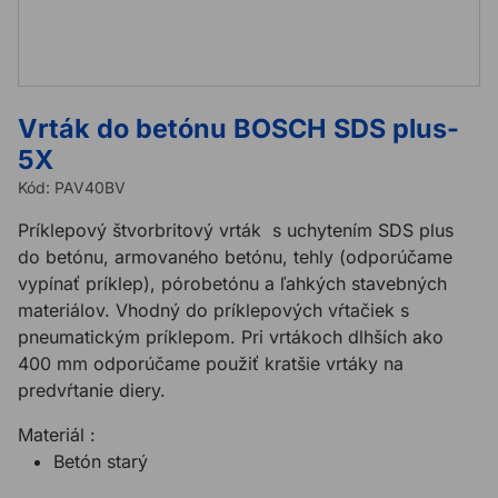
Vrták do betónu BOSCH SDS plus-
5X
Kód:
PAV40BV
Príklepový štvorbritový vrták s uchytením SDS plus
do betónu, armovaného betónu, tehly (odporúčame
vypínať príklep), pórobetónu a ľahkých stavebných
materiálov. Vhodný do príklepových vŕtačiek s
pneumatickým príklepom. Pri vrtákoch dlhších ako
400 mm odporúčame použiť kratšie vrtáky na
predvŕtanie diery.
Materiál :
Betón starý