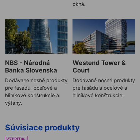
okná.
NBS - Národná
Westend Tower &
Banka Slovenska
Court
Dodávané nosné produkty
Dodávané nosné produkty
pre fasádu, oceľové a
pre fasádu a oceľové a
hliníkové konštrukcie a
hliníkové konštrukcie.
výťahy.
Súvisiace produkty
Vrták do betónu SDS plus PROFIL
Vrták do betónu SDS max 