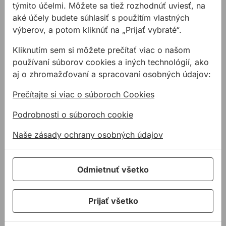
centrovací hrot umožňuje presné navŕtanie
týmito účelmi. Môžete sa tiež rozhodnúť uviesť, na
materiálu
aké účely budete súhlasiť s použitím vlastných
povrch opracovaný tryskaním
výberov, a potom kliknúť na „Prijať vybraté“.
tepluvzdorné do 1000°C
Kliknutím sem si môžete prečítať viac o našom
o 50% dlhšia životnosť vrtáku
používaní súborov cookies a iných technológií, ako
aj o zhromažďovaní a spracovaní osobných údajov:
Súvisiace články
Prečítajte si viac o súboroch Cookies
Podrobnosti o súboroch cookie
Naše zásady ochrany osobných údajov
Odmietnuť všetko
Tunel Sitina
Hornbach
Dodávanie náradia,
Dodávaný nosný
Prijať všetko
kotviacej a spojovacej
sortiment pre opláštenie
techniky a brusiva pre
budovy ako náradie,