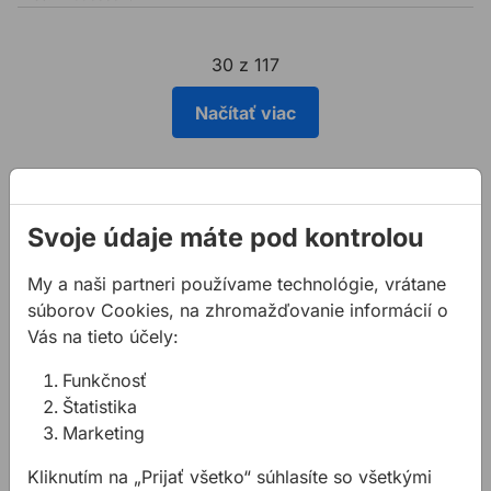
30 z 117
Načítať viac
Popis
Svoje údaje máte pod kontrolou
Vlastnosti:
vhodný do betónu, kameňa, plnej tehly, dutej
My a naši partneri používame technológie, vrátane
tehly, železobetónu
súborov Cookies, na zhromažďovanie informácií o
vyrobený zo špeciálnej uhlíkovej a kalenej ocele
Vás na tieto účely:
nový štvorbrit zabezpečuje optimálny výkon aj pri
vŕtaní do železobetónu
Funkčnosť
symetrické uloženie 4 x 90° zabezpečuje
Štatistika
rovnomerné odvŕtavanie materiálu a bráni
Marketing
uviaznutiu vrtáku pri strete s výstužou
špeciálna špirála znižuje vibrácie a riziko zlomenia
Kliknutím na „Prijať všetko“ súhlasíte so všetkými