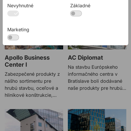
hrubú stavbu tunela.
kotviaca a spojovacia
Nevyhnutné
Základné
technika, brusivo,
stavebná chémia a
tesniace pásky.
Marketing
Apollo Business
AC Diplomat
Center I
Na stavbu Európskeho
Zabezpečené produkty z
informačného centra v
nášho sortimentu pre
Bratislave boli dodávané
hrubú stavbu, oceľové a
naše produkty pre hrubú
hliníkové konštrukcie,
stavbu, fasádu,
elektroinštalácie, vodu a
protipožiarne uzávery,
kúrenie.
kúrenie, vzduchotechniku
a klimatizáciu.