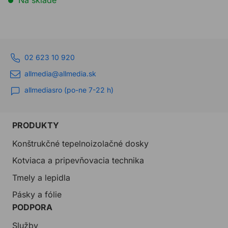
Na sklade
02 623 10 920
allmedia@allmedia.sk
allmediasro (po-ne 7-22 h)
PRODUKTY
Konštrukčné tepelnoizolačné dosky
Kotviaca a pripevňovacia technika
Tmely a lepidla
Pásky a fólie
PODPORA
Služby