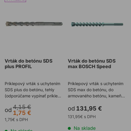
Vrták do betónu SDS
Vrták do betónu SDS
plus PROFIL
max BOSCH Speed
Príklepový vrták s uchytením
Príklepový vrták s uchytením
SDS plus do betónu, tehly
SDS max do betónu, do
(odporúčame vypínať príklep),
armovaného betónu, kameňa,
pórobetónu a ľa ...
pórobetónu a iných sta ...
4,15 €
od
131,95 €
od
1,75 €
131,95€ s DPH
1,75€ s DPH
Na sklade