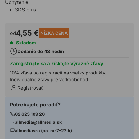
Uchytenie:
SDS plus
4,55 €
od
NÍZKA CENA
Skladom
Dodanie do 48 hodín
Zaregistrujte sa a získajte výrazné zľavy
10% zľava po registrácií na všetky produkty.
Individuálne zľavy pre veľkoobchod.
Registrovať
Potrebujete poradiť?
02 623 109 20
allmedia@allmedia.sk
allmediasro (po-ne 7-22 h)