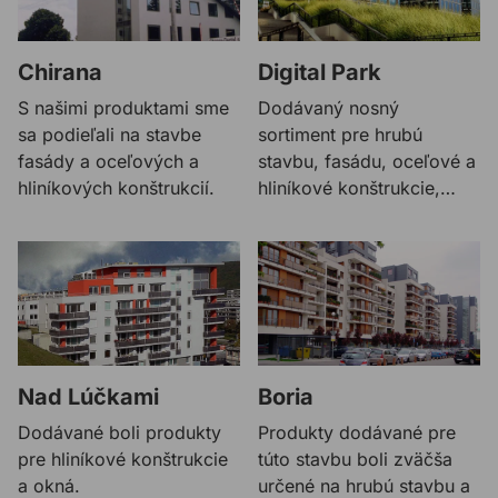
Chirana
Digital Park
S našimi produktami sme
Dodávaný nosný
sa podieľali na stavbe
sortiment pre hrubú
fasády a oceľových a
stavbu, fasádu, oceľové a
hliníkových konštrukcií.
hliníkové konštrukcie,
elektroinštalácie,
vzduchotechniku a
klimatizáciu.
Nad Lúčkami
Boria
Dodávané boli produkty
Produkty dodávané pre
pre hliníkové konštrukcie
túto stavbu boli zväčša
a okná.
určené na hrubú stavbu a