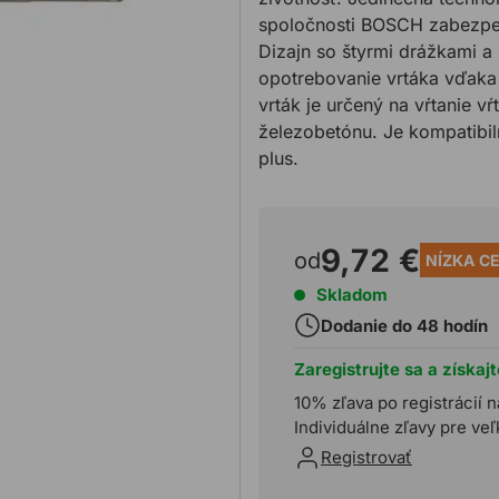
spoločnosti BOSCH zabezpeč
Dizajn so štyrmi drážkami a
opotrebovanie vrtáka vďaka
vrták je určený na vŕtanie v
železobetónu. Je kompatibil
plus.
9,72 €
od
NÍZKA C
Skladom
Dodanie do 48 hodín
Zaregistrujte sa a získaj
10% zľava po registrácií n
Individuálne zľavy pre ve
Registrovať