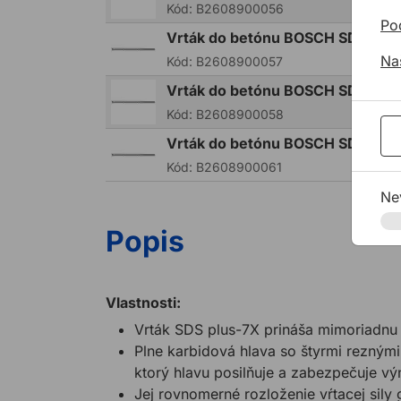
Kód:
B2608900056
Po
Vrták do betónu BOSCH SDS plu
Na
Kód:
B2608900057
Vrták do betónu BOSCH SDS plu
Kód:
B2608900058
Vrták do betónu BOSCH SDS plu
Kód:
B2608900061
Ne
Popis
Vlastnosti:
Vrták SDS plus-7X prináša mimoriadnu 
Plne karbidová hlava so štyrmi reznými
ktorý hlavu posilňuje a zabezpečuje v
Jej rovnomerné rozloženie vŕtacej sily 