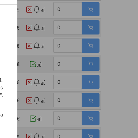
19,07 €
12,46 €
21,46 €
47,92 €
i.
31,84 €
 s
“.
30,29 €
 a
34,26 €
10,70 €