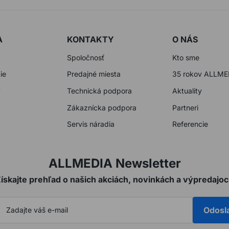
A
KONTAKTY
O NÁS
Spoločnosť
Kto sme
ie
Predajné miesta
35 rokov ALLME
y
Technická podpora
Aktuality
Zákaznícka podpora
Partneri
Servis náradia
Referencie
ALLMEDIA Newsletter
ískajte prehľad o našich akciách, novinkách a výpredajo
Odosl