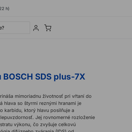
22 h)
Sign in
u BOSCH SDS plus-7X
náša mimoriadnu životnosť pri vŕtaní do
á hlava so štyrmi reznými hranami je
 karbidu, ktorý hlavu posilňuje a
lepuvzdornosť. Jej rovnomerné rozloženie
ú stratu výkonu, čo zvyšuje celkovú
lógia difúzneho zvárania (IDS) od