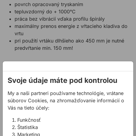
povrch opracovaný tryskaním
tepluvzdorný do + 1000°C
práca bez vibrácií vďaka profilu špirály
maximálny prenos energie z vŕtacieho kladiva do
vrtu
pri použití vrtáku dlhšieho ako 450 mm je nutné
predvŕtanie min. 150 mm!
Súvisiace články
Svoje údaje máte pod kontrolou
My a naši partneri používame technológie, vrátane
súborov Cookies, na zhromažďovanie informácií o
Vás na tieto účely:
Funkčnosť
Vŕtanie do betónu -
Diaľničný tunel
Štatistika
ako na to?
Branisko
Marketing