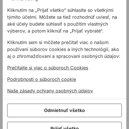
Betón je jedným z
Kompletná montáž
Kliknutím na „Prijať všetko“ súhlasíte so všetkými
najpoužívanejších
požiarnych uzáverov a
týmito účelmi. Môžete sa tiež rozhodnúť uviesť, na
stavebných materiálov,
kotviacej techniky.
aké účely budete súhlasiť s použitím vlastných
preto je dobré vedieť, čím
výberov, a potom kliknúť na „Prijať vybraté“.
doňho vŕtať. Poznáte
rozdiel medzi príklepovou
Kliknutím sem si môžete prečítať viac o našom
vŕtačkou a kladivom a
používaní súborov cookies a iných technológií, ako
medzi 2-britovým a 4-
aj o zhromažďovaní a spracovaní osobných údajov:
britovým vrtákom?
Prečítajte si viac o súboroch Cookies
Diaľnica D1, úsek
Via Ferrata
Podrobnosti o súboroch cookie
Vrtižer-Hričovské
Na tejto atypickej stavbe
Naše zásady ochrany osobných údajov
Podhradie
bola nosná dodávka
Kompletná dodávka
hlavne kotviaci materiál,
produktov pre montáž
ale dodávané boli tiež
Odmietnuť všetko
zvodidiel.
rôzne typy vrtákov a
takisto spojovací materiál.
Prijať všetko