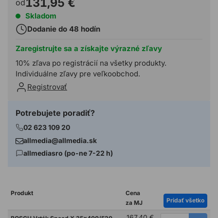
131,95 €
od
Skladom
Dodanie do 48 hodín
Zaregistrujte sa a získajte výrazné zľavy
10% zľava po registrácií na všetky produkty.
Individuálne zľavy pre veľkoobchod.
Registrovať
Potrebujete poradiť?
02 623 109 20
allmedia@allmedia.sk
allmediasro (po-ne 7-22 h)
Produkt
Cena
Pridať všetko
za MJ
167,40 €