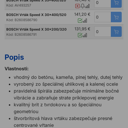
BOSCH Vrták Speed X 35x400/520
Kód:
AV493257
141,20 €
BOSCH Vrták Speed X 30x400/520
Kód:
B2608586790
131,95 €
BOSCH Vrták Speed X 30x200/320
Kód:
B2608586791
Popis
Vlastnosti:
vhodný do betónu, kameňa, plnej tehly, dutej tehly
vyrobený zo špeciálnej uhlíkovej a kalenej ocele
pravidelná špirála zabezpečuje minimálne bočné
vibrácie a zabraňuje strate príklepovej energie
kvalitný brit z tvrdokovu a so špeciálnou
geometriou
štvorbritová hlava vrtáku zabezpečuje presné
centrované vŕtanie