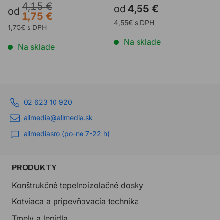
4,15 €
od
4,55 €
od
1,75 €
4,55€ s DPH
1,75€ s DPH
Na sklade
Na sklade
02 623 10 920
allmedia@allmedia.sk
allmediasro (po-ne 7-22 h)
PRODUKTY
Konštrukčné tepelnoizolačné dosky
Kotviaca a pripevňovacia technika
Tmely a lepidla