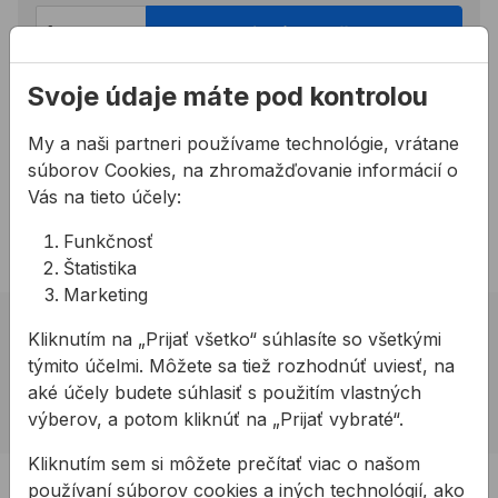
Pridať do košíka
Svoje údaje máte pod kontrolou
Potrebujete poradiť?
02 623 109 20
My a naši partneri používame technológie, vrátane
súborov Cookies, na zhromažďovanie informácií o
allmedia@allmedia.sk
Vás na tieto účely:
allmediasro (po-ne 7-22 h)
Funkčnosť
Štatistika
Marketing
02 623 10 920
Kliknutím na „Prijať všetko“ súhlasíte so všetkými
týmito účelmi. Môžete sa tiež rozhodnúť uviesť, na
allmedia@allmedia.sk
aké účely budete súhlasiť s použitím vlastných
allmediasro (po-ne 7-22 h)
výberov, a potom kliknúť na „Prijať vybraté“.
Kliknutím sem si môžete prečítať viac o našom
PRODUKTY
používaní súborov cookies a iných technológií, ako