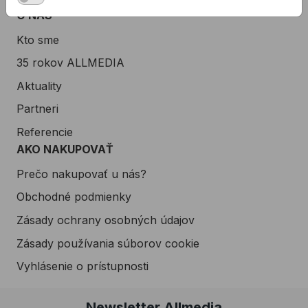
O NÁS
Kto sme
35 rokov ALLMEDIA
Aktuality
Partneri
Referencie
AKO NAKUPOVAŤ
Prečo nakupovať u nás?
Obchodné podmienky
Zásady ochrany osobných údajov
Zásady používania súborov cookie
Vyhlásenie o prístupnosti
Newsletter Allmedia