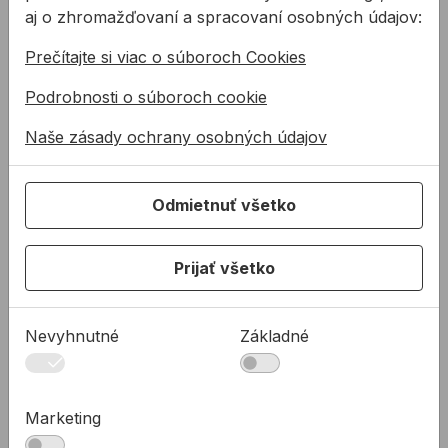
aj o zhromažďovaní a spracovaní osobných údajov:
Konštrukčné tepelnoizolačné dosky
Kotviaca a pripevňovacia technika
Prečítajte si viac o súboroch Cookies
Tmely a lepidla
Podrobnosti o súboroch cookie
Pásky a fólie
Naše zásady ochrany osobných údajov
PODPORA
Služby
Odmietnuť všetko
Na stiahnutie
Rady a tipy
Prijať všetko
KONTAKTY
Spoločnosť
Nevyhnutné
Základné
Predajné miesta
Technická podpora
Zákaznícka podpora
Marketing
Servis náradia