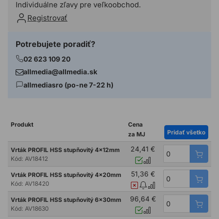
Individuálne zľavy pre veľkoobchod.
Registrovať
Potrebujete poradiť?
02 623 109 20
allmedia@allmedia.sk
allmediasro (po-ne 7-22 h)
Produkt
Cena
Pridať všetko
za MJ
24,41 €
Vrták PROFIL HSS stupňovitý 4x12mm
Kód:
AV18412
51,36 €
Vrták PROFIL HSS stupňovitý 4x20mm
Kód:
AV18420
96,64 €
Vrták PROFIL HSS stupňovitý 6x30mm
Kód:
AV18630