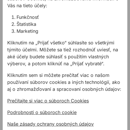
Vás na tieto účely:
Funkčnosť
Vŕtanie do kovu –
Štatistika
malé priemery
Marketing
Ako rozlíšiť jednotlivé
Kliknutím na „Prijať všetko“ súhlasíte so všetkými
typy vrtákov podľa
týmito účelmi. Môžete sa tiež rozhodnúť uviesť, na
vŕtaného materiálu ? V
aké účely budete súhlasiť s použitím vlastných
tejto časti Richard
výberov, a potom kliknúť na „Prijať vybraté“.
porovnal rôzne typy
vrtákov do kovu a
Kliknutím sem si môžete prečítať viac o našom
vysvetlil aký je medzi nimi
Súvisiace produkty
používaní súborov cookies a iných technológií, ako
rozdiel.
Vrták do kovu PROFIL HSS výbrusový
Vrták do kovu PROFIL HSS v
aj o zhromažďovaní a spracovaní osobných údajov:
Prečítajte si viac o súboroch Cookies
Podrobnosti o súboroch cookie
Naše zásady ochrany osobných údajov