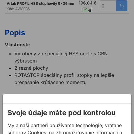
196,04 €
Vrták PROFIL HSS stupňovitý 9x36mm
Kód:
AV18936
Popis
Vlastnosti:
Vyrobený zo špeciálnej HSS ocele s CBN
výbrusom
2 rezné plochy
ROTASTOP špeciálny profil stopky na lepšie
prenášanie krútiaceho momentu
Súvisiace články
Svoje údaje máte pod kontrolou
My a naši partneri používame technológie, vrátane
súborov Cookies, na zhromažďovanie informácií o