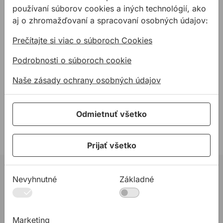
používaní súborov cookies a iných technológií, ako
aj o zhromažďovaní a spracovaní osobných údajov:
Prečítajte si viac o súboroch Cookies
Podrobnosti o súboroch cookie
Lepenie parozábran
Potrebujete zabezpečiť
Naše zásady ochrany osobných údajov
vzuchotesnosť prestupov,
spojov a stavebných
Odmietnuť všetko
konštrukcií pre Váš
pasívny alebo
nízkoenergetický dom ?
Prijať všetko
Máme pre Vás riešenie.
02 623 10 920
Nevyhnutné
Základné
allmedia@allmedia.sk
allmediasro (po-ne 7-22 h)
Marketing