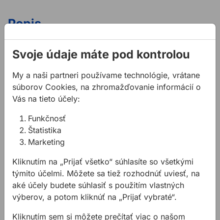
Popis
Vlastnosti:
Svoje údaje máte pod kontrolou
BOSCH sponky T53 sa používajú na sponkovanie
textílií, lepenky, plochých drevených líšt,
My a naši partneri používame technológie, vrátane
drôteného pletiva, atď.
súborov Cookies, na zhromažďovanie informácií o
Vás na tieto účely:
Použitie:
Vhodné pre sponkovačky: Bosch, Metabo, AEG,
Funkčnosť
Arrow, Black and Decker, Esco, KWB. Maestri,
Štatistika
Mekano, Neckermann / Bullcraft, Novus,
Marketing
Outifrance, Piranha, Rocagraf, Stanley, Skil,
Kliknutím na „Prijať všetko“ súhlasíte so všetkými
Wolcraft
týmito účelmi. Môžete sa tiež rozhodnúť uviesť, na
aké účely budete súhlasiť s použitím vlastných
Súvisiace články
výberov, a potom kliknúť na „Prijať vybraté“.
Kliknutím sem si môžete prečítať viac o našom