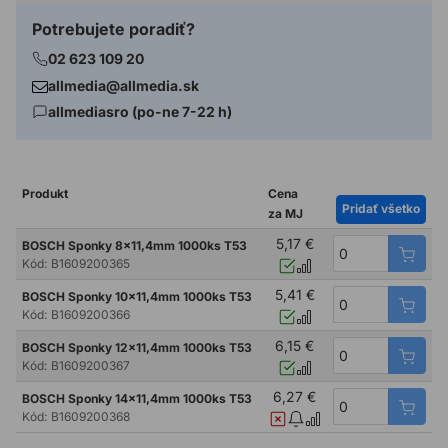
Potrebujete poradiť?
02 623 109 20
allmedia@allmedia.sk
allmediasro (po-ne 7-22 h)
Produkt
Cena
Pridať všetko
za MJ
5,17 €
BOSCH Sponky 8x11,4mm 1000ks T53
Kód:
B1609200365
5,41 €
BOSCH Sponky 10x11,4mm 1000ks T53
Kód:
B1609200366
6,15 €
BOSCH Sponky 12x11,4mm 1000ks T53
Kód:
B1609200367
6,27 €
BOSCH Sponky 14x11,4mm 1000ks T53
Kód:
B1609200368