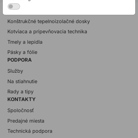
PRODUKTY
Konštrukčné tepelnoizolačné dosky
Kotviaca a pripevňovacia technika
Tmely a lepidla
Pásky a fólie
PODPORA
Služby
Na stiahnutie
Rady a tipy
KONTAKTY
Spoločnosť
Predajné miesta
Technická podpora