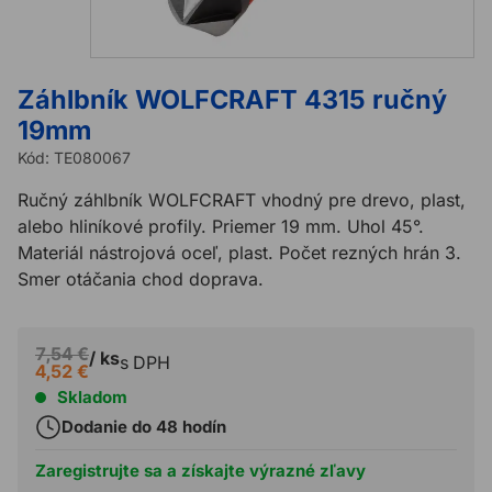
Záhlbník WOLFCRAFT 4315 ručný
19mm
Kód:
TE080067
Ručný záhlbník WOLFCRAFT vhodný pre drevo, plast,
alebo hliníkové profily. Priemer 19 mm. Uhol 45°.
Materiál nástrojová oceľ, plast. Počet rezných hrán 3.
Smer otáčania chod doprava.
7,54 €
/ ks
s DPH
4,52 €
Skladom
Dodanie do 48 hodín
Zaregistrujte sa a získajte výrazné zľavy