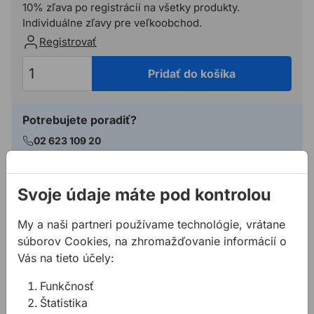
10% zľava po registrácií na všetky produkty.
Individuálne zľavy pre veľkoobchod.
Registrovať
Pridať do košíka
Potrebujete poradiť?
02 623 109 20
allmedia@allmedia.sk
allmediasro (po-ne 7-22 h)
Svoje údaje máte pod kontrolou
My a naši partneri používame technológie, vrátane
Popis
súborov Cookies, na zhromažďovanie informácií o
Vás na tieto účely:
Vlastnosti:
Vhodný pre drevo, plast, alebo hliníkové profily
Funkčnosť
Štatistika
Technické parametre: