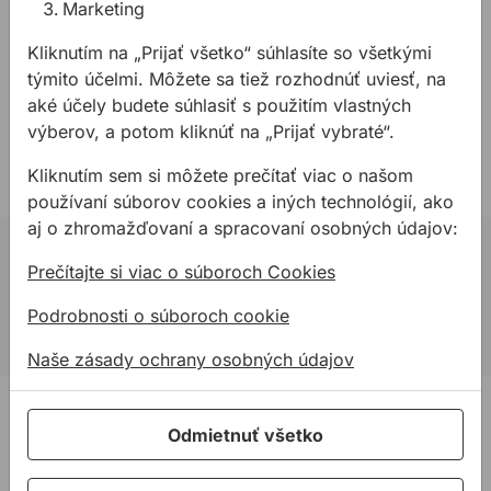
Marketing
Priemer: 19mm
Kliknutím na „Prijať všetko“ súhlasíte so všetkými
Uhol: 45°
týmito účelmi. Môžete sa tiež rozhodnúť uviesť, na
Materiál: nástrojová oceľ, plast
aké účely budete súhlasiť s použitím vlastných
Počet rezných hrán: 3
výberov, a potom kliknúť na „Prijať vybraté“.
Smer otáčania: chod vpravo
Kliknutím sem si môžete prečítať viac o našom
používaní súborov cookies a iných technológií, ako
aj o zhromažďovaní a spracovaní osobných údajov:
02 623 10 920
Prečítajte si viac o súboroch Cookies
allmedia@allmedia.sk
Podrobnosti o súboroch cookie
allmediasro (po-ne 7-22 h)
Naše zásady ochrany osobných údajov
PRODUKTY
Odmietnuť všetko
Konštrukčné tepelnoizolačné dosky
Kotviaca a pripevňovacia technika