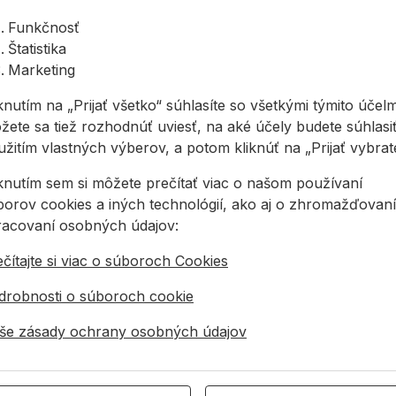
Funkčnosť
00 DOW má pneumatický pohon a je špeciálne
Štatistika
Marketing
a tmelov formou guľôčkovej aplikácie
 Innotech a servisu spoločnosti sa môžete kedykoľvek
knutím na „Prijať všetko“ súhlasíte so všetkými týmito účelm
žete sa tiež rozhodnúť uviesť, na aké účely budete súhlasiť
ná novému systému DOW 8:1 a poskytuje vám
žitím vlastných výberov, a potom kliknúť na „Prijať vybraté
iacej technológie
iknutím sem si môžete prečítať viac o našom používaní
borov cookies a iných technológií, ako aj o zhromažďovaní
racovaní osobných údajov:
čítajte si viac o súboroch Cookies
drobnosti o súboroch cookie
še zásady ochrany osobných údajov