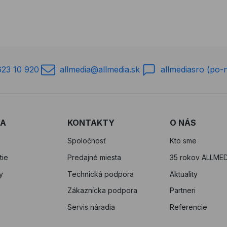
623 10 920
allmedia@allmedia.sk
allmediasro (po-
RA
KONTAKTY
O NÁS
Spoločnosť
Kto sme
tie
Predajné miesta
35 rokov ALLMED
y
Technická podpora
Aktuality
Zákaznícka podpora
Partneri
Servis náradia
Referencie