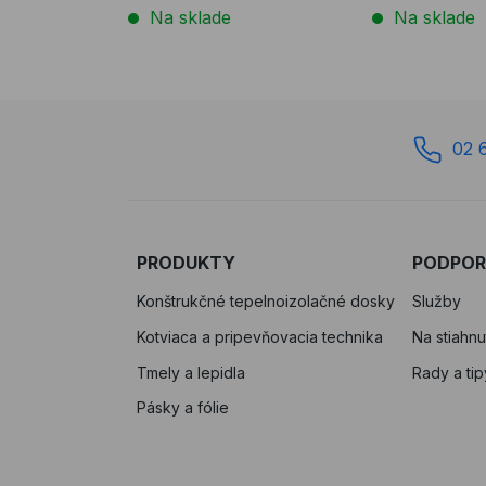
Na sklade
Na sklade
02 
PRODUKTY
PODPO
Konštrukčné tepelnoizolačné dosky
Služby
Kotviaca a pripevňovacia technika
Na stiahnu
Tmely a lepidla
Rady a tip
Pásky a fólie