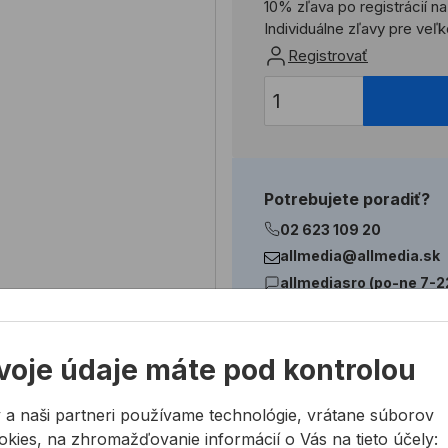
10% zľava po registrácií n
Individuálne zľavy pre ve
Registrovať
Potrebujete poradiť?
02 623 109 20
allmedia@allmedia.sk
allmediasro (po-ne 7-2
voje údaje máte pod kontrolou
 a naši partneri používame technológie, vrátane súborov
okies, na zhromažďovanie informácií o Vás na tieto účely: