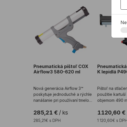
Pneumatická pištoľ COX Airflow3 580-620 
Pneumatická p
Ne
Pneumatická pištoľ COX
Pneumatická 
Airflow3 580-620 ml
K lepidlá P4
Nová generácia Airflow 3™
Pištoľ na stlač
poskytuje jednoduché a rýchle
použitie kartuší
nanášanie pri používaní tmelov
objemom 490 ml 
s veľmi rozdi ...
BlueLine ...
285,21 €
/
ks
1120,60 €
285,21€ s DPH
1 120,60€ s DP