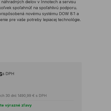
i náhradných dielov v Innotech a servisu
koľvek spoľahnúť na spoľahlivú podporu.
prispôsobená novému systému DOW 8:1 a
enie pre vaše potreby lepiacej technológie.
s
s DPH
ých 30 dní: 1490,99 € s DPH
jte výrazné zľavy