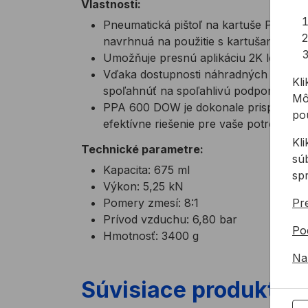
Vlastnosti:
Pneumatická pištoľ na kartuše PPA 6
navrhnuá na použitie s kartušami
Umožňuje presnú aplikáciu 2K lepidiel 
Vďaka dostupnosti náhradných dielov v
Kli
spoľahnúť na spoľahlivú podporu
Mô
PPA 600 DOW je dokonale prispôsobe
pou
efektívne riešenie pre vaše potreby lep
Kl
Technické parametre:
sú
Kapacita: 675 ml
sp
Výkon: 5,25 kN
Pomery zmesí: 8:1
Pre
Prívod vzduchu: 6,80 bar
Po
Hmotnosť: 3400 g
Na
Súvisiace produkty