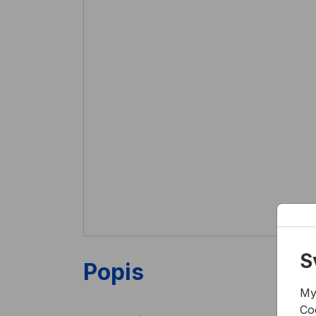
S
Popis
My
Co