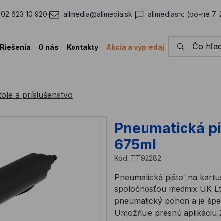
02 623 10 920
allmedia@allmedia.sk
allmediasro (po-ne 7-
Čo hľadáte?
Riešenia
O nás
Kontakty
Akcia a výpredaj
tole a príslušenstvo
Pneumatická p
675ml
Kód:
TT92282
Pneumatická pištoľ na kart
spoločnosťou medmix UK Lt
pneumatický pohon a je špec
Umožňuje presnú aplikáciu 2