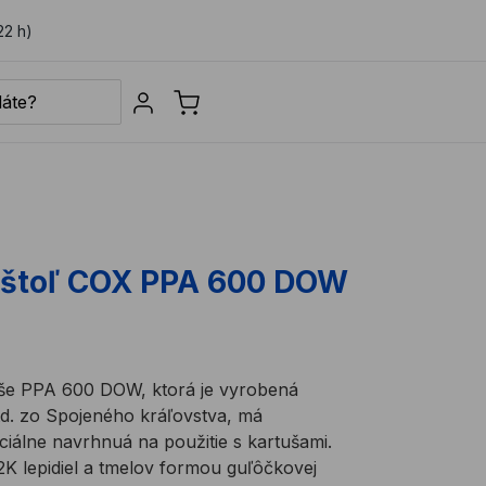
22 h)
Sign in
ištoľ COX PPA 600 DOW
uše PPA 600 DOW, ktorá je vyrobená
d. zo Spojeného kráľovstva, má
iálne navrhnuá na použitie s kartušami.
K lepidiel a tmelov formou guľôčkovej