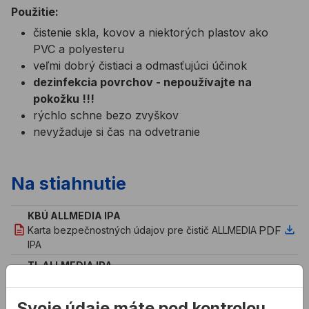
Použitie:
čistenie skla, kovov a niektorých plastov ako
PVC a polyesteru
veľmi dobrý čistiaci a odmasťujúci účinok
dezinfekcia povrchov - nepoužívajte na
pokožku !!!
rýchlo schne bezo zvyškov
nevyžaduje si čas na odvetranie
Na stiahnutie
KBÚ ALLMEDIA IPA
PDF
Karta bezpečnostných údajov pre čistič ALLMEDIA
IPA
TL ALLMEDIA IPA
PDF
Technický list pre čistič ALLMEDIA IPA
Svoje údaje máte pod kontrolou