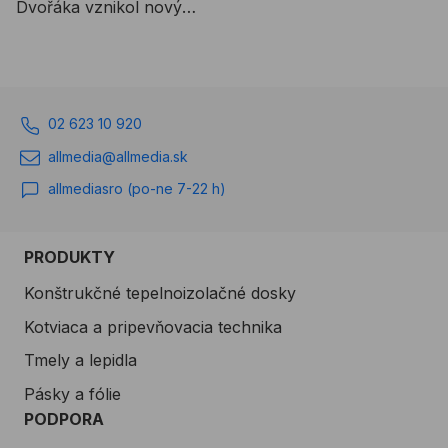
Dvořáka vznikol nový
multifunkčný kampus
Ostravskej univerzity,
ktorá stavby budov
realizovala v spolupráci s
02 623 10 920
mestom Ostrava. City
Campus bude slúžiť nielen
allmedia@allmedia.sk
študentom, ale aj širokej
allmediasro (po-ne 7-22 h)
verejnosti. Je ďalším
významným míľnikom v
histórii univerzity aj mesta.
PRODUKTY
Konštrukčné tepelnoizolačné dosky
Kotviaca a pripevňovacia technika
Tmely a lepidla
Pásky a fólie
PODPORA