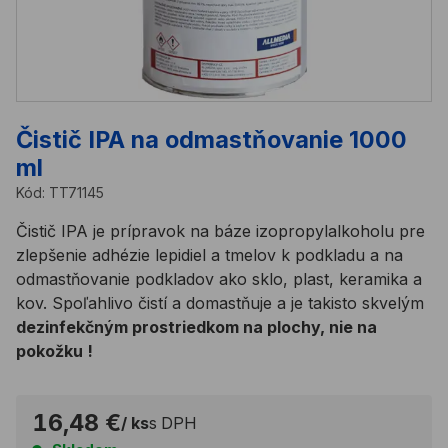
Čistič IPA na odmastňovanie 1000
ml
Kód:
TT71145
Čistič IPA je prípravok na báze izopropylalkoholu pre
zlepšenie adhézie lepidiel a tmelov k podkladu a na
odmastňovanie podkladov ako sklo, plast, keramika a
kov. Spoľahlivo čistí a domastňuje a je takisto skvelým
dezinfekčným prostriedkom na plochy, nie na
pokožku !
16,48 €
/ ks
s DPH