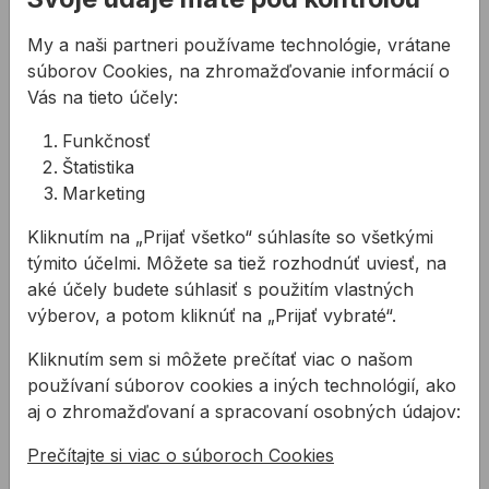
Súvisiace články
My a naši partneri používame technológie, vrátane
súborov Cookies, na zhromažďovanie informácií o
Vás na tieto účely:
Funkčnosť
Štatistika
Marketing
Lepidlá a tmely majú
Tmelenie silikónom
radi čistotu
Kliknutím na „Prijať všetko“ súhlasíte so všetkými
Tmelenie škár silikónom
týmito účelmi. Môžete sa tiež rozhodnúť uviesť, na
Perfektne vyčistený
dokáže zvládnuť (takmer)
aké účely budete súhlasiť s použitím vlastných
povrch vám zaručí
každý. Predtým, ako sa
výberov, a potom kliknúť na „Prijať vybraté“.
stopercentné priľnutie a
do toho sami pustíte,
jednoduchšiu prácu.
pamätajte na pár
Kliknutím sem si môžete prečítať viac o našom
Lepené a tmelené
dôležitých pravidiel.
používaní súborov cookies a iných technológií, ako
povrchy by mali byť pred
aj o zhromažďovaní a spracovaní osobných údajov:
lepením a tmelením
zbavené nečistôt, oleja a
Prečítajte si viac o súboroch Cookies
mastnoty. Pred