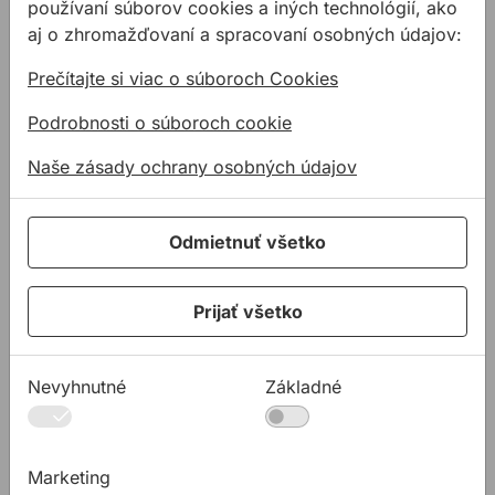
používaní súborov cookies a iných technológií, ako
aj o zhromažďovaní a spracovaní osobných údajov:
Obr. 3.
ISO-CONNECT CL EXTERIÉR
Prečítajte si viac o súboroch Cookies
Podrobnosti o súboroch cookie
Naše zásady ochrany osobných údajov
Odmietnuť všetko
Prijať všetko
Nevyhnutné
Základné
Obr. 4.
MULTI-TEC SMART B
Príklad použitia:
Marketing