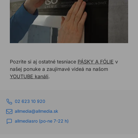
Pozrite si aj ostatné tesniace
PÁSKY A FÓLIE
v
našej ponuke a zaujímavé videá na našom
YOUTUBE kanál
i
.
02 623 10 920
allmedia@allmedia.sk
allmediasro (po-ne 7-22 h)