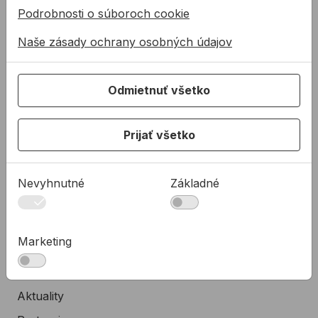
Podrobnosti o súboroch cookie
Služby
Naše zásady ochrany osobných údajov
Na stiahnutie
Rady a tipy
KONTAKTY
Odmietnuť všetko
Spoločnosť
Predajné miesta
Prijať všetko
Technická podpora
Zákaznícka podpora
Nevyhnutné
Základné
Servis náradia
O NÁS
Marketing
Kto sme
35 rokov ALLMEDIA
Aktuality