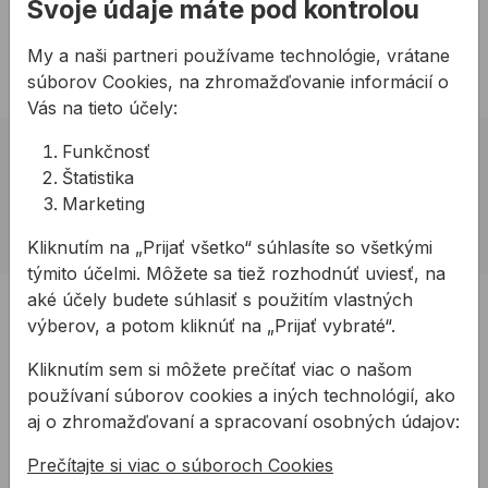
Svoje údaje máte pod kontrolou
Play
My a naši partneri používame technológie, vrátane
05:44
súborov Cookies, na zhromažďovanie informácií o
Play
Mute
Settings
Enter
Vás na tieto účely:
fullsc
Funkčnosť
02 623 10 920
Štatistika
allmedia@allmedia.sk
Marketing
allmediasro (po-ne 7-22 h)
Kliknutím na „Prijať všetko“ súhlasíte so všetkými
týmito účelmi. Môžete sa tiež rozhodnúť uviesť, na
aké účely budete súhlasiť s použitím vlastných
PRODUKTY
výberov, a potom kliknúť na „Prijať vybraté“.
Konštrukčné tepelnoizolačné dosky
Kliknutím sem si môžete prečítať viac o našom
Kotviaca a pripevňovacia technika
používaní súborov cookies a iných technológií, ako
Tmely a lepidla
aj o zhromažďovaní a spracovaní osobných údajov:
Pásky a fólie
Prečítajte si viac o súboroch Cookies
PODPORA