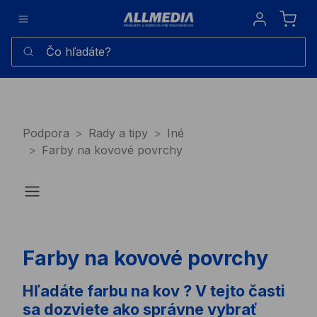
Sign in
Čo hľadáte?
Podpora
Rady a tipy
Iné
Farby na kovové povrchy
Farby na kovové povrchy
Hľadáte farbu na kov ? V tejto časti
sa dozviete ako správne vybrať