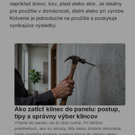
napríklad drevo, kov, plast alebo sklo. Je ideálny
pre použitie v domácnosti, dielni alebo pri výrobe.
Kotvenie je jednoduché na použitie a poskytuje
vynikajúce výsledky.
Ako
funguje
chemická
kotva:
pevné
kotvenie
do
betónu
aj
Ako zatĺcť klinec do panelu: postup,
dutých
tipy a správny výber klincov
materiálov
Vŕtanie do panelu nie je vždy nutné. Pri ľahších
Pri
predmetoch, ako sú obrazy, lišty alebo drobné dekorácie,
vysokom
často postačia správne zvolené klince do panelu alebo