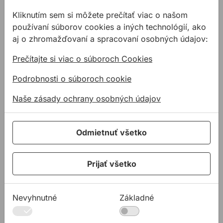
podľa
typu
Kliknutím sem si môžete prečítať viac o našom
hmoždinky
používaní súborov cookies a iných technológií, ako
a
aj o zhromažďovaní a spracovaní osobných údajov:
materiálu
podkladu.
Prečítajte si viac o súboroch Cookies
Čítajte
viac
Podrobnosti o súboroch cookie
Naše zásady ochrany osobných údajov
Doplnkový
Odmietnuť všetko
spojovací
materiál
Po
Prijať všetko
predošlých
dvoch
častiach
iste
Nevyhnutné
Základné
viete
aké