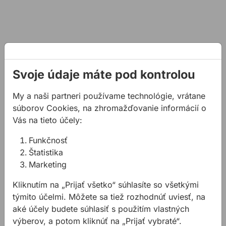
riešite
otázku,
ako
vybrať
hmoždinku
zo
steny
bez
Svoje údaje máte pod kontrolou
poškodenia
omietky.
My a naši partneri používame technológie, vrátane
Vo
väčšine
súborov Cookies, na zhromažďovanie informácií o
prípadov
Vás na tieto účely:
to
zvládnete
Funkčnosť
jednoducho
Štatistika
aj
bez
Marketing
špeciálneho
náradia.
Kliknutím na „Prijať všetko“ súhlasíte so všetkými
Stačí
týmito účelmi. Môžete sa tiež rozhodnúť uviesť, na
zvoliť
aké účely budete súhlasiť s použitím vlastných
správny
výberov, a potom kliknúť na „Prijať vybraté“.
postup