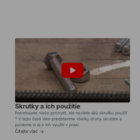
Čítajte
viac
Vruty
a
ich
použitie
Potrebujete
niečo
prichytiť,
ale
neviete
aký
Skrutky a ich použitie
vrut
použiť
Potrebujete niečo prichytiť, ale neviete akú skrutku použiť
?
? V tejto časti Vám predstavíme všetky druhy skrutiek a
V
povieme si aj o ich využití v praxi.
tejto
Čítajte viac
časti