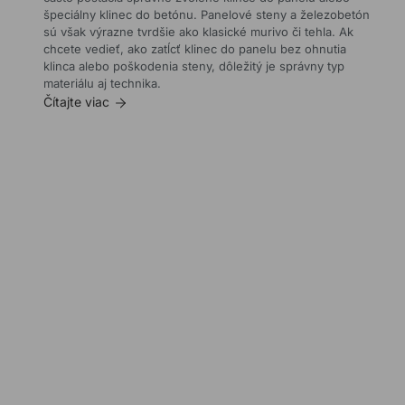
zaťažení
špeciálny klinec do betónu. Panelové steny a železobetón
alebo
sú však výrazne tvrdšie ako klasické murivo či tehla. Ak
náročných
chcete vedieť, ako zatĺcť klinec do panelu bez ohnutia
montážach
klinca alebo poškodenia steny, dôležitý je správny typ
klasické
materiálu aj technika.
hmoždinky
Čítajte viac
často
nestačia.
Práve
vtedy
prichádza
na
rad
chemická
kotva
do
betónu
–
moderné
riešenie
kotvenia,
ktoré
zabezpečuje
mimoriadne