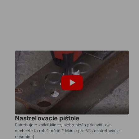
chemických
kotiev.
Čítajte
viac
Ako
vybrať
hmoždinku
zo
steny:
postup
a
tipy
Hmoždinky
Nastreľovacie pištole
do
steny
Potrebujete zatĺcť klince, alebo niečo prichytiť, ale
patria
nechcete to robiť ručne ? Máme pre Vás nastreľovacie
medzi
riešenie :)