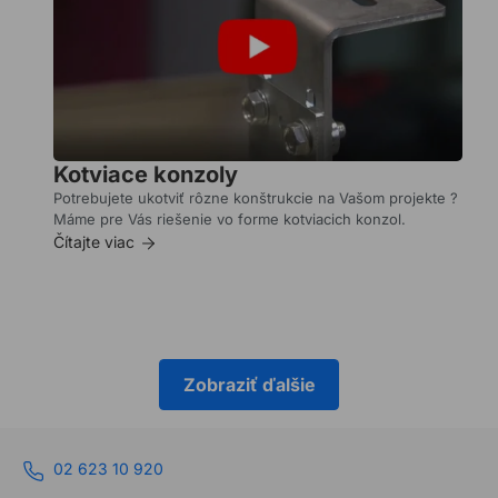
Potrebujete
niečo
ukotviť
do
asfaltu
?
Máme
pre
Kotviace konzoly
Vás
Potrebujete ukotviť rôzne konštrukcie na Vašom projekte ?
riešenie.
Máme pre Vás riešenie vo forme kotviacich konzol.
Čítajte
Čítajte viac
viac
Zobraziť ďalšie
02 623 10 920