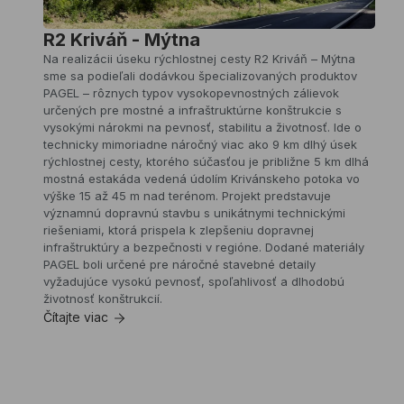
dodávkou
materiálov
R2 Kriváň - Mýtna
pre
Na realizácii úseku rýchlostnej cesty R2 Kriváň – Mýtna
tesnenie
sme sa podieľali dodávkou špecializovaných produktov
a
PAGEL – rôznych typov vysokopevnostných zálievok
dokončovacie
určených pre mostné a infraštruktúrne konštrukcie s
stavebné
vysokými nárokmi na pevnosť, stabilitu a životnosť. Ide o
práce.
technicky mimoriadne náročný viac ako 9 km dlhý úsek
Moderný
rýchlostnej cesty, ktorého súčasťou je približne 5 km dlhá
priemyselno-
mostná estakáda vedená údolím Krivánskeho potoka vo
logistický
výške 15 až 45 m nad terénom. Projekt predstavuje
park
významnú dopravnú stavbu s unikátnymi technickými
sa
riešeniami, ktorá prispela k zlepšeniu dopravnej
nachádza
infraštruktúry a bezpečnosti v regióne. Dodané materiály
pri
PAGEL boli určené pre náročné stavebné detaily
diaľnici
vyžadujúce vysokú pevnosť, spoľahlivosť a dlhodobú
D1
životnosť konštrukcií.
neďaleko
Čítajte viac
Trnavy
a
je
navrhnutý
pre