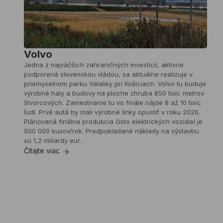
moderný
priemyselný
objekt
realizovaný
v
roku
Volvo
2024
Jedna z najväčších zahraničných investícií, aktívne
v
podporená slovenskou vládou, sa aktuálne realizuje v
obci
priemyselnom parku Valaliky pri Košiciach. Volvo tu buduje
Blučina
výrobné haly a budovy na ploche zhruba 850 tisíc metrov
pri
štvorcových. Zamestnanie tu vo finále nájde 8 až 10 tisíc
Brne.
ľudí. Prvé autá by mali výrobné linky opustiť v roku 2026.
Projekt
Plánovaná finálna produkcia čisto elektrických vozidiel je
vznikol
500 000 kusov/rok. Predpokladané náklady na výstavbu
na
sú 1,2 miliardy eur.
rozsiahlom
Čítajte viac
stavebnom
pozemku
s
plochou
približne
80
000
m²,