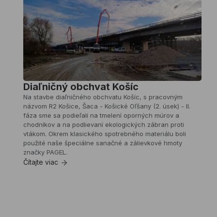
Prešova
Podieľali
sme
sa
na
kotvení
ríms
pre
druhú
Diaľničný obchvat Košíc
etapu
Na stavbe diaľničného obchvatu Košíc, s pracovným
diaľničného
názvom R2 Košice, Šaca - Košické Oľšany (2. úsek) - II.
obchvatu
fáza sme sa podieľali na tmelení oporných múrov a
Prešova,
chodníkov a na podlievaní ekologických zábran proti
známeho
vtákom. Okrem klasického spotrebného materiálu boli
ako
použité naše špeciálne sanačné a zálievkové hmoty
Prešov
značky PAGEL.
–
Čítajte viac
severný
obchvat,
II.
etapa.
Pri
realizácii