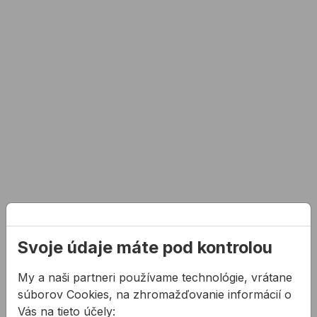
protipovodňových
opatrení“
(etapy
VII
a
VIII)
s
cieľom
zvýšiť
ochranu
mesta
pred
storočnými
povodňami
a
sprístupniť
nábrežie
verejnosti.
Svoje údaje máte pod kontrolou
Betónové
steny
pozdĺž
My a naši partneri používame technológie, vrátane
ulice
súborov Cookies, na zhromažďovanie informácií o
Poříčí
Vás na tieto účely:
tvoria