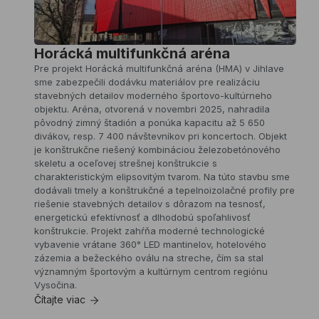
nového
výrobného
závodu
Winkelmann
Horácká multifunkčná aréna
v
Pre projekt Horácká multifunkčná aréna (HMA) v Jihlave
Rimavskej
sme zabezpečili dodávku materiálov pre realizáciu
Sobote.
stavebných detailov moderného športovo-kultúrneho
Je
objektu. Aréna, otvorená v novembri 2025, nahradila
to
pôvodný zimný štadión a ponúka kapacitu až 5 650
výrobná
divákov, resp. 7 400 návštevníkov pri koncertoch. Objekt
hala
je konštrukčne riešený kombináciou železobetónového
o
skeletu a oceľovej strešnej konštrukcie s
rozmere
charakteristickým elipsovitým tvarom. Na túto stavbu sme
44000
dodávali tmely a konštrukčné a tepelnoizolačné profily pre
m2
riešenie stavebných detailov s dôrazom na tesnosť,
ktorá
energetickú efektívnosť a dlhodobú spoľahlivosť
vznikla
konštrukcie. Projekt zahŕňa moderné technologické
v
vybavenie vrátane 360° LED mantinelov, hotelového
rámci
zázemia a bežeckého oválu na streche, čím sa stal
významnej
významným športovým a kultúrnym centrom regiónu
priemyselnej
Vysočina.
investície
Čítajte viac
zameranej
na