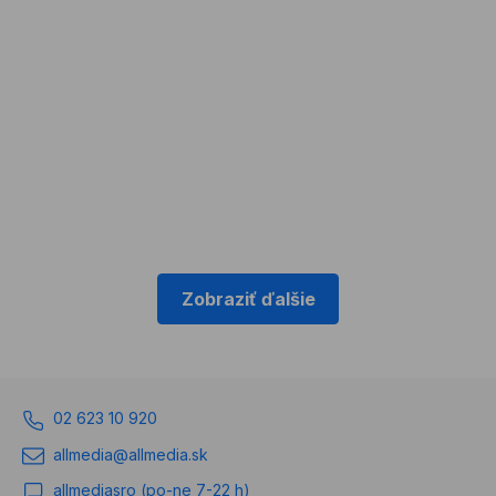
a
komfortu
jazdy
pre
všetkých
účastníkov
dopravy.
Čítajte
viac
Zobraziť ďalšie
02 623 10 920
allmedia@allmedia.sk
allmediasro (po-ne 7-22 h)