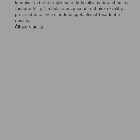
lepením. Na tento projekt sme dodávali stavebnú chémiu a
materiálov
fasádne fólie, čím bola zabezpečená technická kvalita,
pre
presnosť detailov a dlhodobá spoľahlivosť fasádneho
realizáciu
riešenia.
oceľových
Čítajte viac
konštrukcií
a
vlepeného
vrstveného
skla
v
rámci
nábrežných
úprav.
Projekt
z
roku
2025
je
súčasťou
stratégie
mesta
Brno
„Realizácia