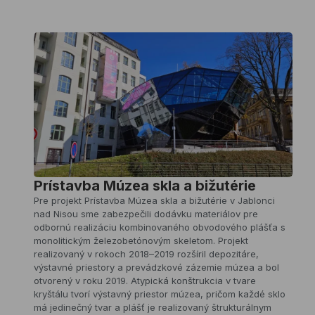
Protipovodňové
opatrenie
pri
rieke
Svratka
Pre
projekt
Protipovodňové
opatrenie
pri
Prístavba Múzea skla a bižutérie
rieke
Pre projekt Prístavba Múzea skla a bižutérie v Jablonci
Svratka
nad Nisou sme zabezpečili dodávku materiálov pre
v
odbornú realizáciu kombinovaného obvodového plášťa s
Brne
monolitickým železobetónovým skeletom. Projekt
–
realizovaný v rokoch 2018–2019 rozšíril depozitáre,
ul.
výstavné priestory a prevádzkové zázemie múzea a bol
Poříčí
otvorený v roku 2019. Atypická konštrukcia v tvare
sme
kryštálu tvorí výstavný priestor múzea, pričom každé sklo
zabezpečili
má jedinečný tvar a plášť je realizovaný štrukturálnym
dodávku