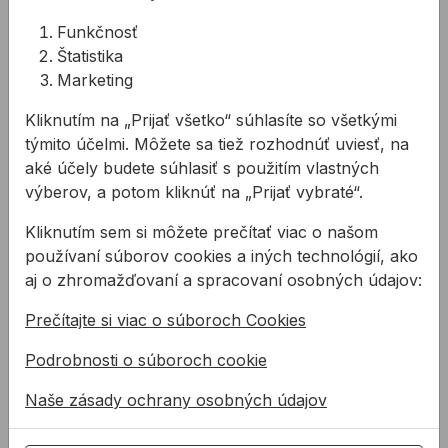
hlavné
protipovodňové
Funkčnosť
bariéry,
Štatistika
doplnené
Marketing
o
oceľové
Kliknutím na „Prijať všetko“ súhlasíte so všetkými
a
týmito účelmi. Môžete sa tiež rozhodnúť uviesť, na
sklenené
prvky
aké účely budete súhlasiť s použitím vlastných
pre
výberov, a potom kliknúť na „Prijať vybraté“.
estetiku
a
Kliknutím sem si môžete prečítať viac o našom
bezpečnosť
používaní súborov cookies a iných technológií, ako
promenád.
Dodávali
aj o zhromažďovaní a spracovaní osobných údajov:
sme
stavebnú
Prečítajte si viac o súboroch Cookies
chémiu
a
Podrobnosti o súboroch cookie
pásky
pre
Naše zásady ochrany osobných údajov
lepenie,
tmelenie
a